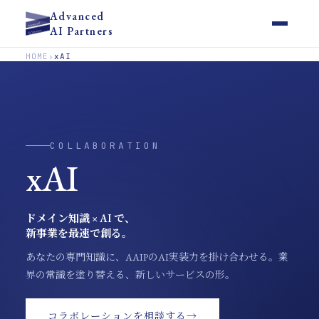
Advanced
AI Partners
HOME
›
xAI
COLLABORATION
xAI
ドメイン知識 × AI で、
新事業を最速で創る。
あなたの専門知識に、AAIPのAI実装力を掛け合わせる。
業
界の常識を塗り替える、新しいサービスの形。
コラボレーションを相談する
→