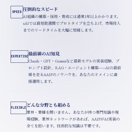
圧倒的なスピード
SPEED
AI組織の構築・採用・育成には通常1年以上かかります。
xAIでは最短数週間でプロトタイプを立ち上げ、市場投入
までのリードタイムを大幅に短縮します。
最前線のAI知見
EXPERTISE
Claude・GPT・Geminiなど最新モデルの実装経験、プ
ロンプト設計、RAG・エージェント構築——AIの最前
線を走るAAIPのノウハウを、あなたのドメインに直
接適用します。
どんな分野とも組める
FLEXIBLE
業界・業種を問いません。あなたが持つ専門知識や現
場経験、業界ネットワークがあれば、AAIPがAI実装の
全てを担います。技術的な知識は不要です。