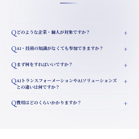
Q
+
どのような企業・個人が対象ですか？
特定の業界・業種に縛られず、「自分の専門知識をAIと
Q
+
AI・技術の知識がなくても参加できますか？
組み合わせて新しいサービスを作りたい」と考えている
はい、技術的な知識は不要です。AIの実装・開発は
企業・個人事業主・スタートアップが対象です。コンサ
Q
+
まず何をすればいいですか？
AAIPが全て担います。必要なのは「業界の課題を深く
ルタント、元業界人、専門家など、深い現場経験を持つ
まずは無料のヒアリングをお申し込みください。どんな
知っていること」と「新しいサービスを作りたいという
Q
+
方であれば業種は問いません。
AIトランスフォーメーションやAIソリューションズ
専門知識をお持ちか、どんなサービスを実現したいかを
意志」だけです。
との違いは何ですか？
お聞きし、コラボレーションの可能性をご提案します。
AIトランスフォーメーションは既存組織へのAI導入支
Q
+
費用はどのくらいかかりますか？
この段階での費用・義務は一切ありません。
援、AIソリューションズは特定課題を解決するパッケ
初回ヒアリングは無料です。プロトタイプ開発以降の費
ージ提供です。xAIはこれらとは異なり、「新しい事
用はプロジェクトの規模・内容によって異なります。レ
業・サービスを一緒に作る」共同創業に近いコラボレー
ベニューシェアや共同出資など、さまざまな協業スキー
ションプログラムです。既存ビジネスの改善ではなく、