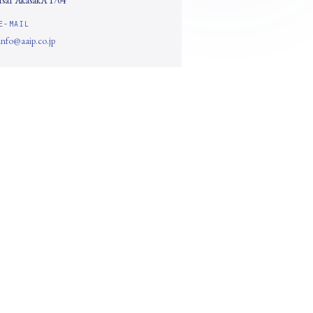
E-MAIL
info@aaip.co.jp
COMPANY