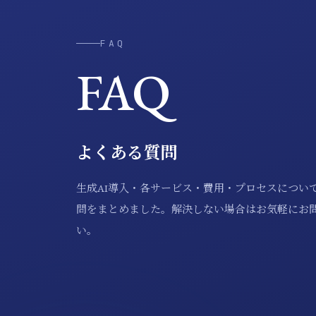
FAQ
FAQ
よくある質問
生成AI導入・各サービス・費用・プロセスについ
問をまとめました。解決しない場合はお気軽にお
い。